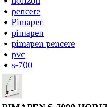
horizon
pencere
Pimapen
pimapen
pimapen pencere
pvc
s-700