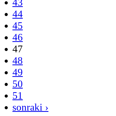
43
44
45
46
47
48
49
50
51
sonraki ›