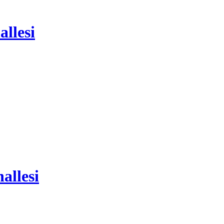
llesi
allesi