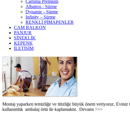
Carisma Premium
Albatros - Sürme
Dynamic - Sürme
Infinity – Sürme
RENKLİ PİMAPENLER
CAM BALKON
PANJUR
SİNEKLİK
KEPENK
İLETİŞİM
Montaj yaparken temizliğe ve titizliğe büyük önem veriyoruz. Eviniz to
kullanımlık ambalaj örtü ile kaplamaktır. Devamı >>>